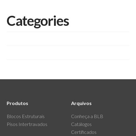
Categories
Blocos Estruturais de Concreto
Pisos Intertravados de Concreto.
Produtos
Arquivos
Blocos Estruturais
Conheça a BLB
Pisos Intertravados
Catálogos
Certificados