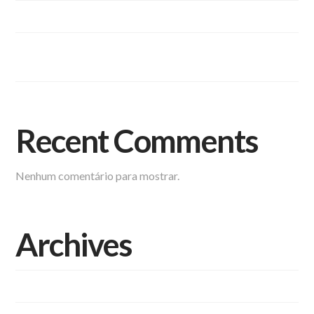
Pisos Intertravados de Concreto.
Você conhece as vantagens dos blocos de concreto
estrutural?
Recent Comments
Nenhum comentário para mostrar.
Archives
setembro 2023