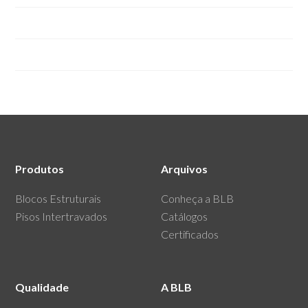
Blocos Estruturais de Concreto
Pisos Intertravados de Concreto.
Produtos
Arquivos
Blocos Estruturais
Conheça a BLB
Pisos Intertravados
Catálogos
Certificados
Qualidade
A BLB