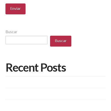
Buscar
Buscar
Recent Posts
Diversidade de Aplicações e Pisos Intertravados
Pisos Intertravados de Concreto.
Você conhece as vantagens dos blocos de concreto
estrutural?