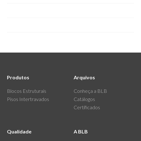
Blocos Estruturais de Concreto
Pisos Intertravados de Concreto.
Produtos
Arquivos
Blocos Estruturais
Conheça a BLB
Pisos Intertravados
Catálogos
Certificados
Qualidade
A BLB