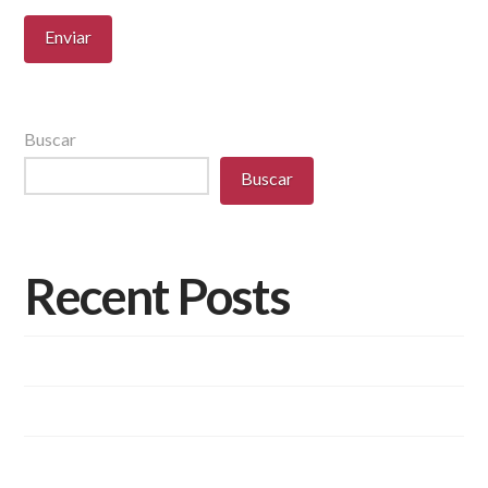
Buscar
Buscar
Recent Posts
Diversidade de Aplicações e Pisos Intertravados
Pisos Intertravados de Concreto.
Você conhece as vantagens dos blocos de concreto
estrutural?