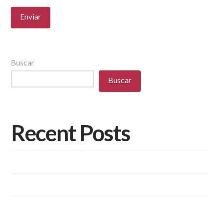
Buscar
Buscar
Recent Posts
Diversidade de Aplicações e Pisos Intertravados
Pisos Intertravados de Concreto.
Você conhece as vantagens dos blocos de concreto
estrutural?