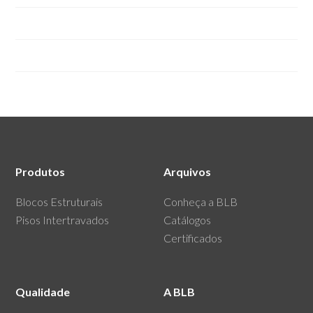
Blocos Estruturais de Concreto
Pisos Intertravados de Concreto.
Produtos
Arquivos
Blocos Estruturais
Conheça a BLB
Pisos Intertravados
Catálogos
Certificados
Qualidade
A BLB