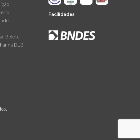
ição
ceiro
Facilidades
dade
tar Boleto
lhar na BLB
dos.