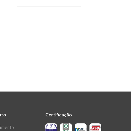
Pisos Intertravados de
Concreto.
ato
Certificação
imento