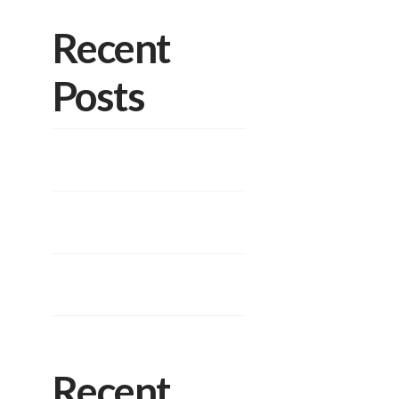
Recent
Posts
Diversidade de Aplicações e
Pisos Intertravados
Pisos Intertravados de
Concreto.
Você conhece as vantagens dos
blocos de concreto estrutural?
Recent