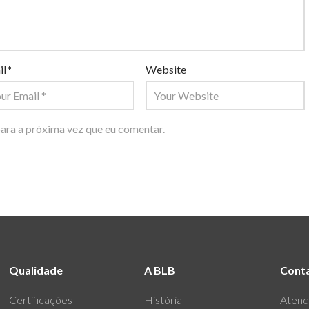
il
*
Website
ara a próxima vez que eu comentar.
Qualidade
A BLB
Cont
Certificações
História
Atend